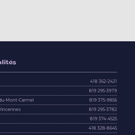
lités
418 362-2421
819 295-3979
du-Mont-Carmel
819 375-9856
Vincennes
819 295-3782
819 374-4525
418 328-8645