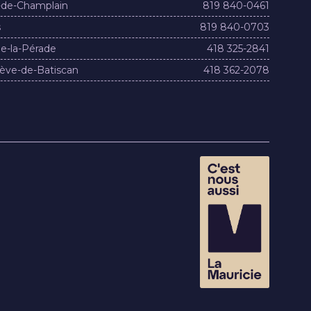
-de-Champlain
819 840-0461
s
819 840-0703
e-la-Pérade
418 325-2841
ève-de-Batiscan
418 362-2078