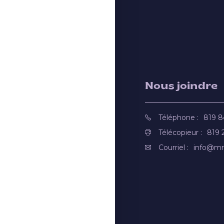
Nous joindre
Téléphone :
819 
Télécopieur :
819 
Courriel :
info@mr