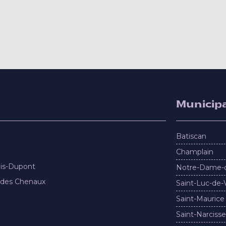
Municipa
Batiscan
Champlain
nis-Dupont
Notre-Dame-
 des Chenaux
Saint-Luc-de-
Saint-Maurice
Saint-Narcisse