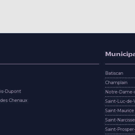
Municipa
Batiscan
Champlain
nis-Dupont
Notre-Dame-
 des Chenaux
Saint-Luc-de-
Saint-Maurice
Saint-Narcisse
Saint-Prosper