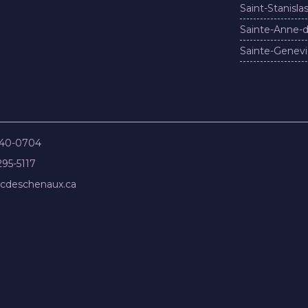
Saint-Stanisla
Sainte-Anne-d
Sainte-Genevi
840-0704
295-5117
cdeschenaux.ca