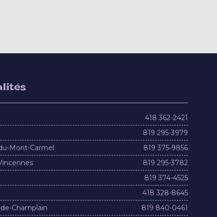
lités
418 362-2421
819 295-3979
du-Mont-Carmel
819 375-9856
Vincennes
819 295-3782
819 374-4525
418 328-8645
-de-Champlain
819 840-0461