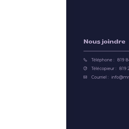
Nous joindre
Téléphone :
819 
Télécopieur :
819 
Courriel :
info@mr