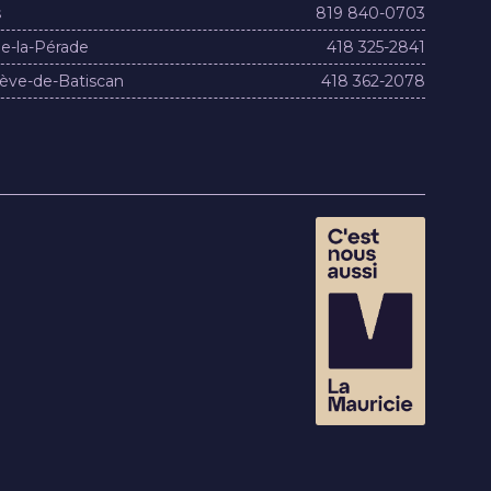
s
819 840-0703
e-la-Pérade
418 325-2841
ève-de-Batiscan
418 362-2078