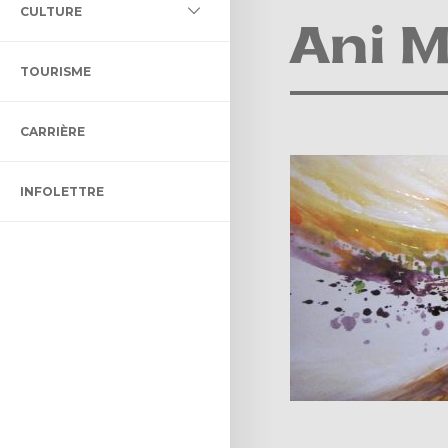
L DES MILIEUX HUMIDES ET
CULTURE
LLECTIF ET ADAPTÉ
LTURELLE
Ani M
ÉNAGEMENT ET DE
TOURISME
ON BIBLIO DES CHENAUX
ENT
CARRIÈRE
 CONTRÔLE INTÉRIMAIRE
CTACLE DENIS-DUPONT
INFOLETTRE
ULTUREL