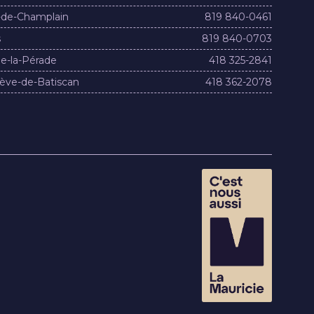
-de-Champlain
819 840-0461
s
819 840-0703
e-la-Pérade
418 325-2841
ève-de-Batiscan
418 362-2078