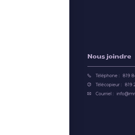
Nous joindre
Téléphone :
819 
Télécopieur :
819 
Courriel :
info@mr