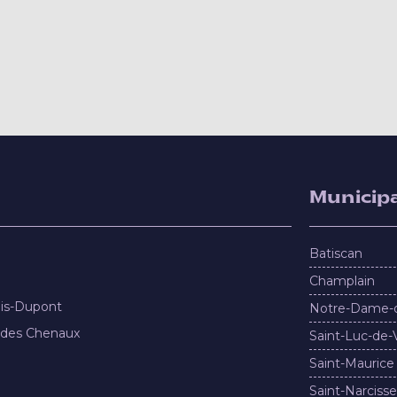
Municipa
Batiscan
Champlain
nis-Dupont
Notre-Dame-
 des Chenaux
Saint-Luc-de-
Saint-Maurice
Saint-Narcisse