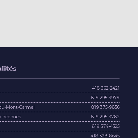
lités
418 362-2421
819 295-3979
du-Mont-Carmel
819 375-9856
Vincennes
819 295-3782
819 374-4525
418 328-8645