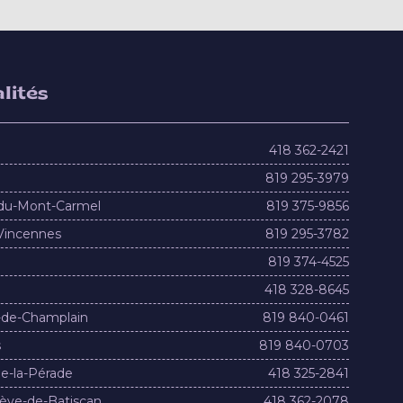
lités
418 362-2421
819 295-3979
du-Mont-Carmel
819 375-9856
Vincennes
819 295-3782
819 374-4525
418 328-8645
-de-Champlain
819 840-0461
s
819 840-0703
e-la-Pérade
418 325-2841
ève-de-Batiscan
418 362-2078