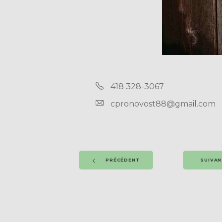
418 328-3067
cpronovost88@gmail.com
PRÉCÉDENT
SUIVA