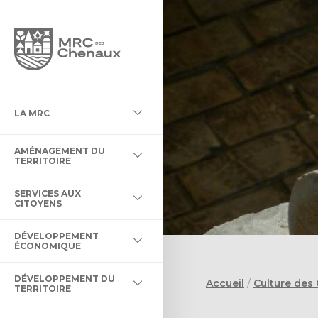
NTÉGRATION DES NOUVEAUX
LA MRC
LA MRC
T DE LA ZONE AGRICOLE
ONCIÈRE
CATIVE
MURALES
AMÉNAGEMENT DU
ION
 MATIÈRES RÉSIDUELLES
DES CHENAUX
NT AGROALIMENTAIRE
’ŒUVRES D’ART DE LA MRC
TERRITOIRE
AIDE À LA RESTAURATION
ENTREPRENEURIALE DES
T SUBVENTIONS EN
SERVICES AUX
E
RBRES ET DE LA FORÊT
 ACTIVITÉS
CITOYENS
E
T DU TERRITOIRE
DÉVELOPPEMENT
RES
COURS D’EAU
ENDIE
TURE INNOVATION
 INCLUS
ÉCONOMIQUE
DÉVELOPPEMENT DU
Accueil
/
Culture des
AXES
AUX CITOYENS
ERTS
ES CHENAUX
TERRITOIRE