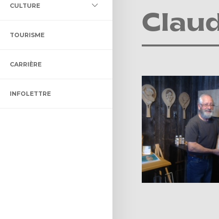
L DES MILIEUX HUMIDES ET
CULTURE
LLECTIF ET ADAPTÉ
LTURELLE
Clau
ÉNAGEMENT ET DE
TOURISME
ON BIBLIO DES CHENAUX
ENT
CARRIÈRE
 CONTRÔLE INTÉRIMAIRE
CTACLE DENIS-DUPONT
INFOLETTRE
ULTUREL