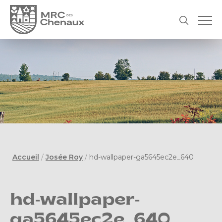
Accueil
/
Josée Roy
/
hd-wallpaper-ga5645ec2e_640
hd-wallpaper-
ga5645ec2e_640