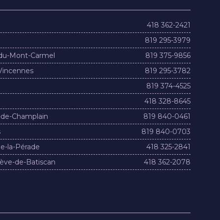
418 362-2421
819 295-3979
du-Mont-Carmel
819 375-9856
Vincennes
819 295-3782
819 374-4525
418 328-8645
-de-Champlain
819 840-0461
s
819 840-0703
e-la-Pérade
418 325-2841
ève-de-Batiscan
418 362-2078