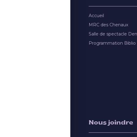
Accueil
MRC des Chenaux
Salle de spectacle De
Programmation Biblio
Nous joindre