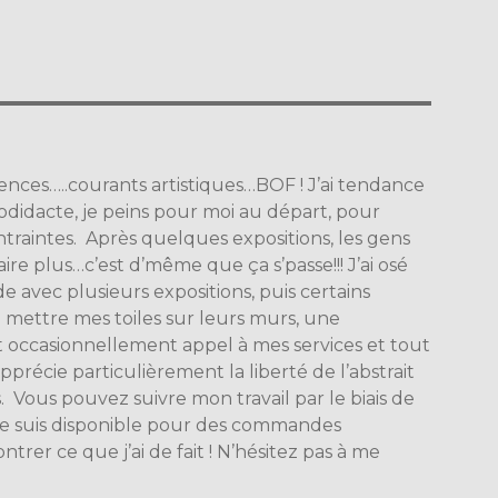
uences…..courants artistiques…BOF ! J’ai tendance
odidacte, je peins pour moi au départ, pour
ntraintes. Après quelques expositions, les gens
faire plus…c’est d’même que ça s’passe!!! J’ai osé
 avec plusieurs expositions, puis certains
 mettre mes toiles sur leurs murs, une
 occasionnellement appel à mes services et tout
récie particulièrement la liberté de l’abstrait
es. Vous pouvez suivre mon travail par le biais de
e suis disponible pour des commandes
rer ce que j’ai de fait ! N’hésitez pas à me