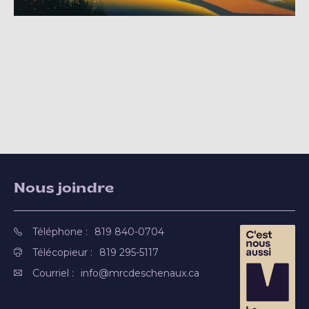
Nous joindre
Téléphone :
819 840-0704
Télécopieur :
819 295-5117
Courriel :
info@mrcdeschenaux.ca