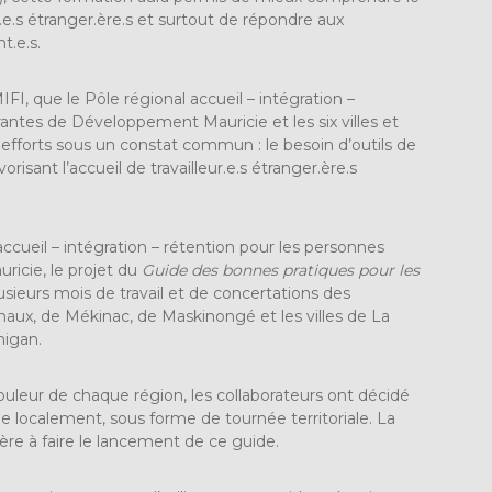
e.s étranger.ère.s et surtout de répondre aux
t.e.s.
IFI, que le Pôle régional accueil – intégration –
antes de Développement Mauricie et les six villes et
 efforts sous un constat commun : le besoin d’outils de
risant l’accueil de travailleur.e.s étranger.ère.s
 accueil – intégration – rétention pour les personnes
cie, le projet du
Guide des bonnes pratiques pour les
lusieurs mois de travail et de concertations des
naux, de Mékinac, de Maskinongé et les villes de La
nigan.
ouleur de chaque région, les collaborateurs ont décidé
 localement, sous forme de tournée territoriale. La
e à faire le lancement de ce guide.