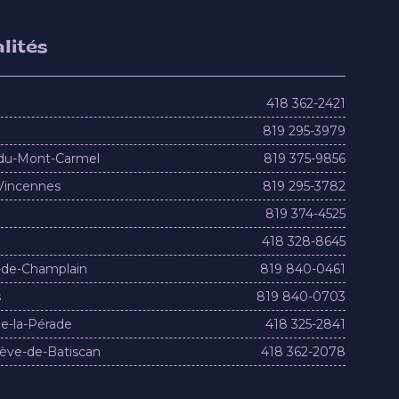
lités
418 362-2421
819 295-3979
du-Mont-Carmel
819 375-9856
Vincennes
819 295-3782
819 374-4525
418 328-8645
-de-Champlain
819 840-0461
s
819 840-0703
e-la-Pérade
418 325-2841
ève-de-Batiscan
418 362-2078