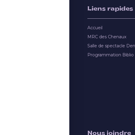
Liens rapides
Accueil
MRC des Chenaux
Salle de spectacle De
Programmation Biblio
Nous joindre