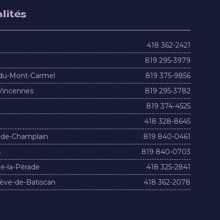
lités
418 362-2421
819 295-3979
du-Mont-Carmel
819 375-9856
Vincennes
819 295-3782
819 374-4525
418 328-8645
-de-Champlain
819 840-0461
s
819 840-0703
e-la-Pérade
418 325-2841
ève-de-Batiscan
418 362-2078