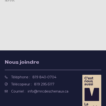
NFPA
Nous joindre
Téléphone :
819 840-0704
Télécopieur :
819 295-5117
Courriel :
info@mrcdeschenaux.ca