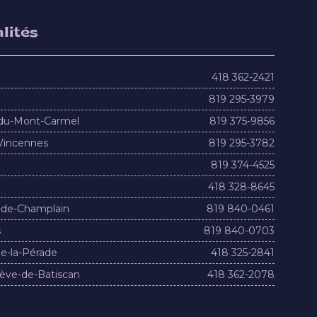
lités
418 362-2421
819 295-3979
du-Mont-Carmel
819 375-9856
Vincennes
819 295-3782
819 374-4525
418 328-8645
-de-Champlain
819 840-0461
s
819 840-0703
e-la-Pérade
418 325-2841
ève-de-Batiscan
418 362-2078