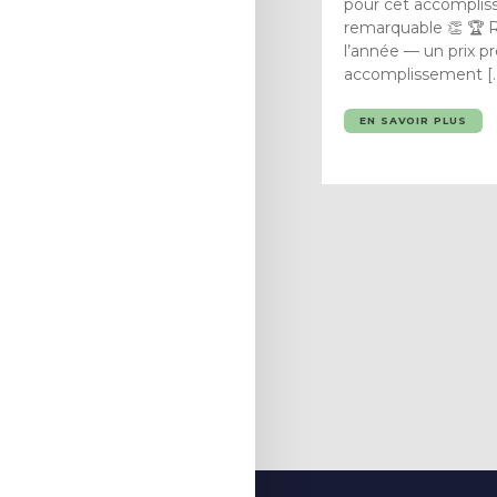
pour cet accompli
remarquable 👏 🏆 
l’année — un prix pr
accomplissement [
EN SAVOIR PLUS