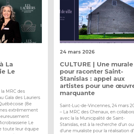
24 mars 2026
 à La
CULTURE | Une murale
ie Le
pour raconter Saint-
Stanislas : appel aux
artistes pour une œuvr
i, la MRC des
marquante
u Gala des Lauriers
Québécoise (8e
Saint-Luc-de-Vincennes, 24 mars 2
mmes extrêmement
– La MRC des Chenaux, en collabor
chaleureusement
avec la la Municipalité de Saint-
Microbrasserie Le
Stanislas, est à la recherche d’un ou
e toute leur équipe
d’une muraliste pour la réalisation 