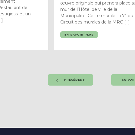
ssement
œuvre originale qui prendra place su
Restaurant de
mur de l’Hôtel de ville de la
estigieux et un
Municipalité. Cette murale, la 7ᵉ du
…]
Circuit des murales de la MRC […]
EN SAVOIR PLUS
PRÉCÉDENT
SUIVA