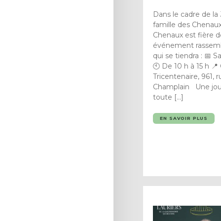
Dans le cadre de la
famille des Chenau
Chenaux est fière de
événement rassembl
qui se tiendra : 📅
🕙 De 10 h à 15 h 📍
Tricentenaire, 961,
Champlain Une jour
toute […]
EN SAVOIR PLUS