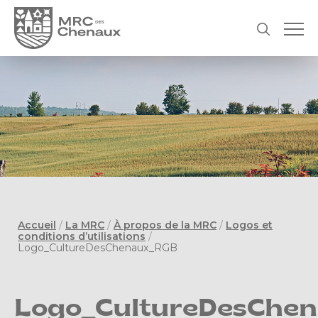
Accueil
/
La MRC
/
À propos de la MRC
/
Logos et
conditions d’utilisations
/
Logo_CultureDesChenaux_RGB
Logo_CultureDesChe