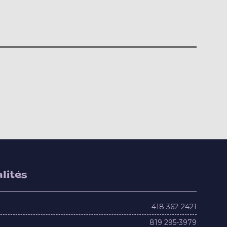
lités
418 362-2421
819 295-3979