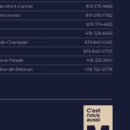
du-Mont-Carmel
819 375-9856
Vincennes
819 295-3782
819 374-4525
418 328-8645
-de-Champlain
819 840-0461
s
819 840-0703
e-la-Pérade
418 325-2841
ève-de-Batiscan
418 362-2078