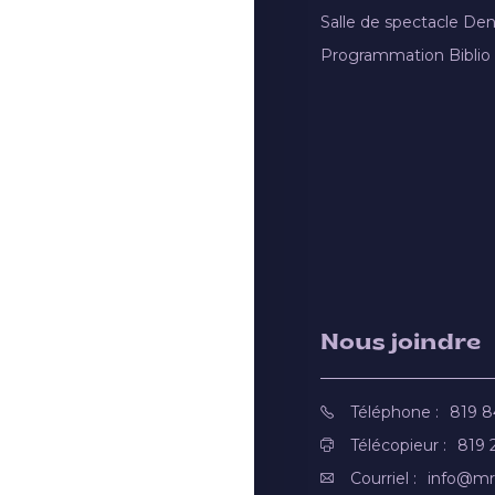
Salle de spectacle De
Programmation Biblio
Nous joindre
Téléphone :
819 
Télécopieur :
819 
Courriel :
info@mr