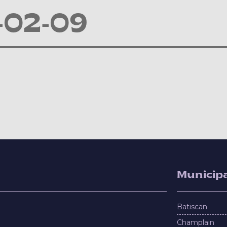
-02-09
Municipa
Batiscan
Champlain