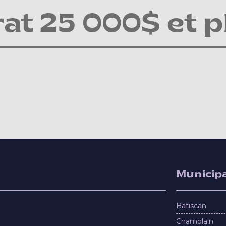
at 25 000$ et p
Municipa
Batiscan
Champlain