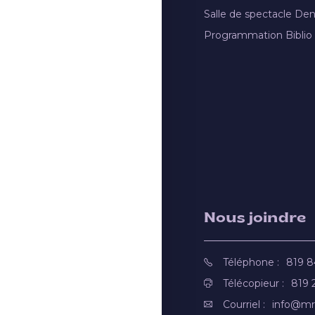
Salle de spectacle De
Programmation Biblio
Nous joindre
Téléphone :
819 
Télécopieur :
819 
Courriel :
info@mr