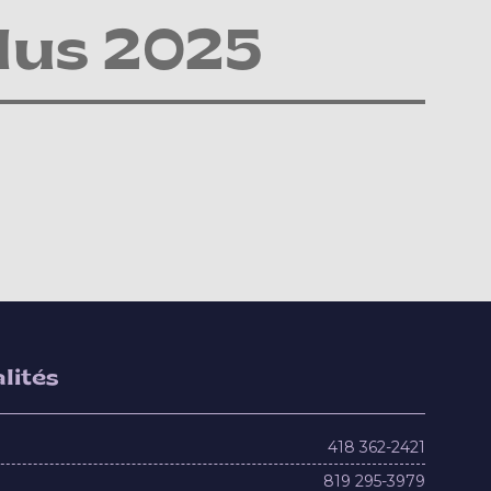
lus 2025
lités
418 362-2421
819 295-3979