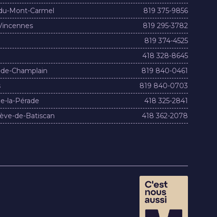
du-Mont-Carmel
819 375-9856
Vincennes
819 295-3782
819 374-4525
418 328-8645
-de-Champlain
819 840-0461
s
819 840-0703
e-la-Pérade
418 325-2841
ève-de-Batiscan
418 362-2078