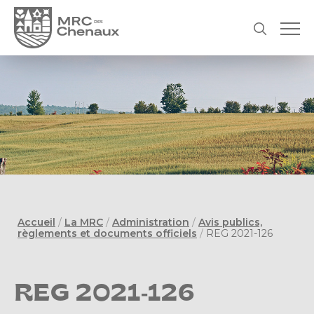
Accueil
/
La MRC
/
Administration
/
Avis publics,
règlements et documents officiels
/
REG 2021-126
REG 2021-126