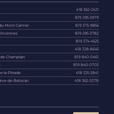
418 362-2421
819 295-3979
du-Mont-Carmel
819 375-9856
Vincennes
819 295-3782
819 374-4525
418 328-8645
-de-Champlain
819 840-0461
s
819 840-0703
e-la-Pérade
418 325-2841
ève-de-Batiscan
418 362-2078