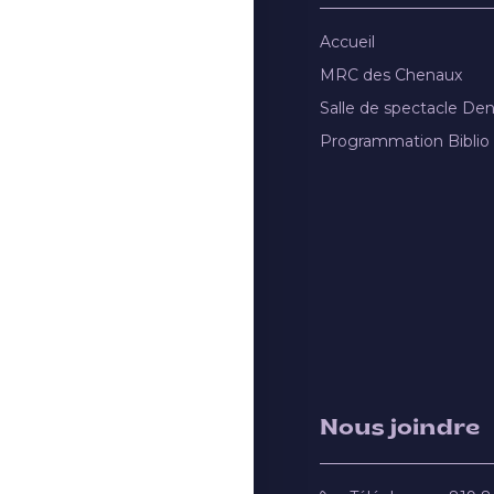
Accueil
MRC des Chenaux
Salle de spectacle De
Programmation Biblio
Nous joindre