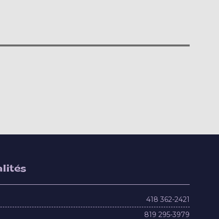
lités
418 362-2421
819 295-3979