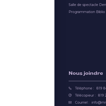
Salle de spectacle De
Programmation Biblio
Nous joindre
Téléphone :
819 
Télécopieur :
819 
Courriel :
info@mr