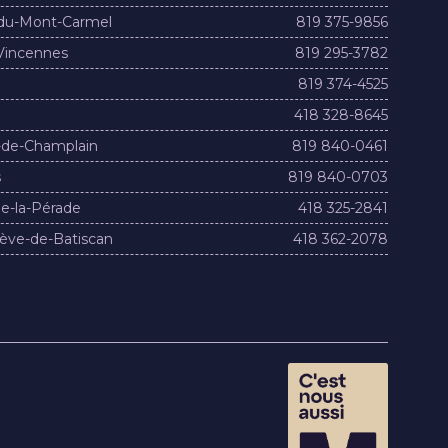
du-Mont-Carmel
819 375-9856
Vincennes
819 295-3782
819 374-4525
418 328-8645
-de-Champlain
819 840-0461
s
819 840-0703
e-la-Pérade
418 325-2841
ève-de-Batiscan
418 362-2078