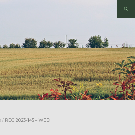
s
/
REG 2023-145 – WEB