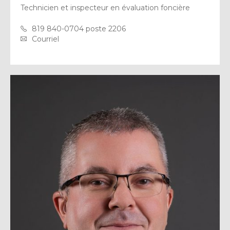
Technicien et inspecteur en évaluation foncière
819 840-0704 poste 2206
Courriel