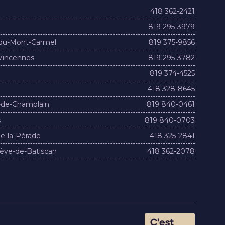
418 362-2421
819 295-3979
du-Mont-Carmel
819 375-9856
Vincennes
819 295-3782
819 374-4525
418 328-8645
-de-Champlain
819 840-0461
s
819 840-0703
e-la-Pérade
418 325-2841
ève-de-Batiscan
418 362-2078