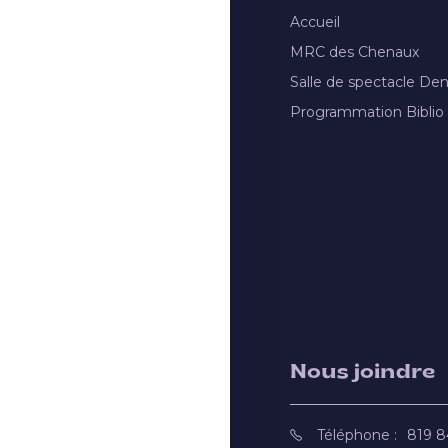
Accueil
MRC des Chenaux
Salle de spectacle De
Programmation Biblio
Nous joindre
Téléphone :
819 