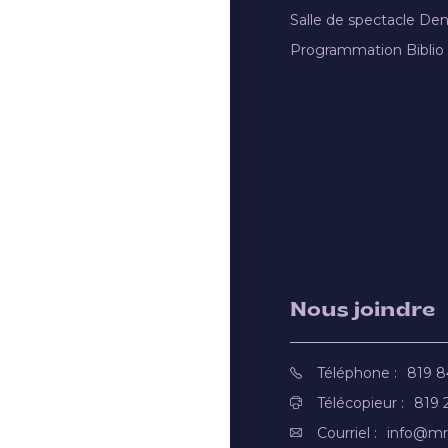
Salle de spectacle De
Programmation Biblio
Nous joindre
Téléphone :
819 
Télécopieur :
819 
Courriel :
info@mr