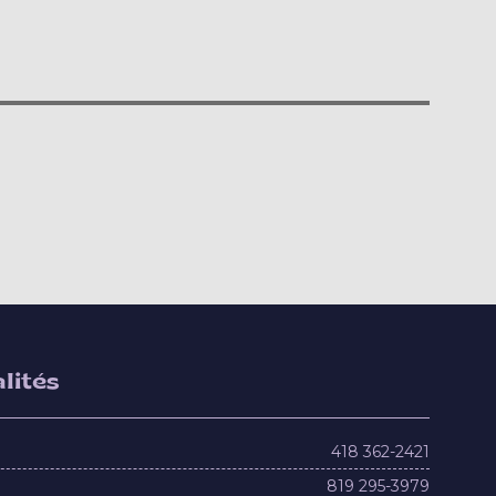
lités
418 362-2421
819 295-3979