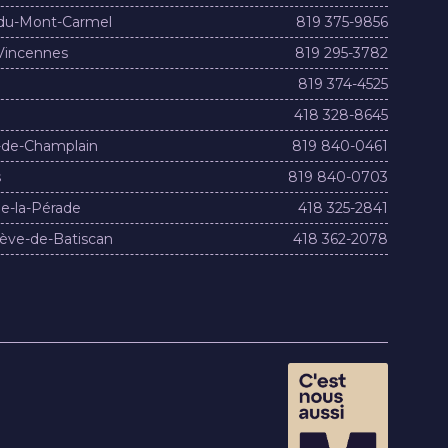
du-Mont-Carmel
819 375-9856
Vincennes
819 295-3782
819 374-4525
418 328-8645
-de-Champlain
819 840-0461
s
819 840-0703
e-la-Pérade
418 325-2841
ève-de-Batiscan
418 362-2078