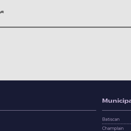
r
Municipa
Batiscan
Champlain