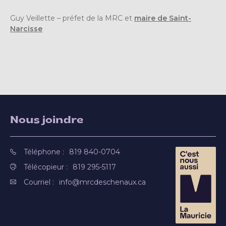
Guy Veillette – préfet de la MRC et
maire de Saint-
Narcisse
Nous joindre
Téléphone :
819 840-0704
Télécopieur :
819 295-5117
Courriel :
info@mrcdeschenaux.ca