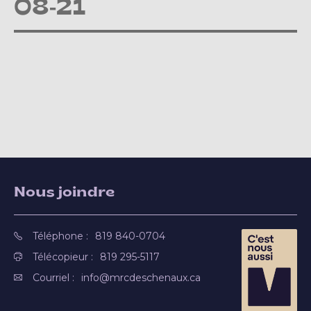
08-21
Nous joindre
Téléphone :
819 840-0704
Télécopieur :
819 295-5117
Courriel :
info@mrcdeschenaux.ca