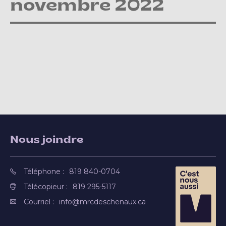
novembre 2022
Nous joindre
Téléphone :
819 840-0704
Télécopieur :
819 295-5117
Courriel :
info@mrcdeschenaux.ca