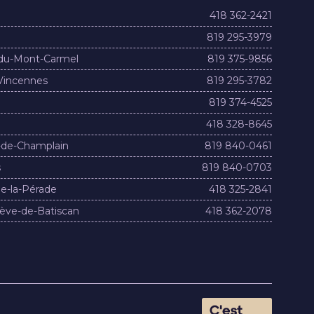
418 362-2421
819 295-3979
du-Mont-Carmel
819 375-9856
Vincennes
819 295-3782
819 374-4525
418 328-8645
-de-Champlain
819 840-0461
s
819 840-0703
e-la-Pérade
418 325-2841
ève-de-Batiscan
418 362-2078