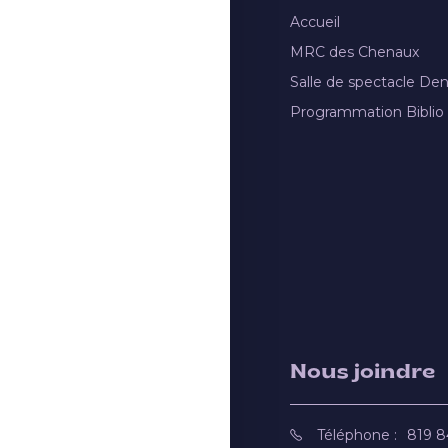
Accueil
MRC des Chenaux
Salle de spectacle De
Programmation Biblio
Nous joindre
Téléphone :
819 