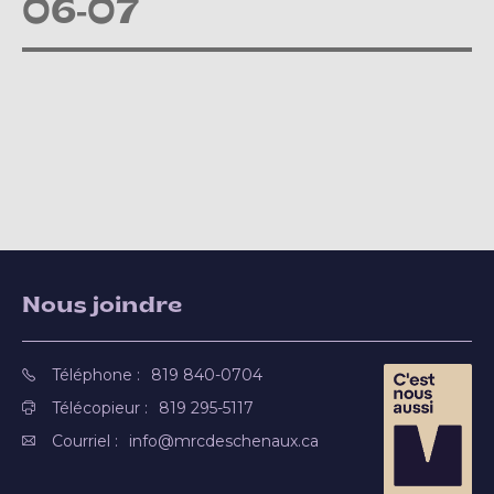
06-07
Nous joindre
Téléphone :
819 840-0704
Télécopieur :
819 295-5117
Courriel :
info@mrcdeschenaux.ca