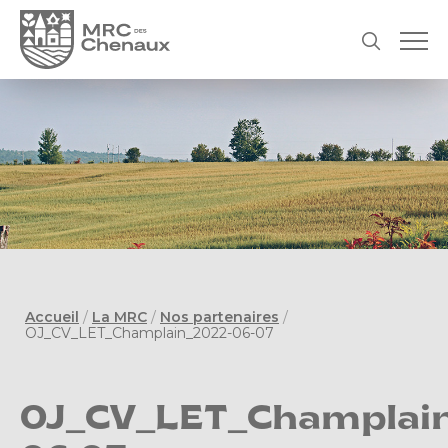
Accueil
/
La MRC
/
Nos partenaires
/
OJ_CV_LET_Champlain_2022-06-07
OJ_CV_LET_Champlai