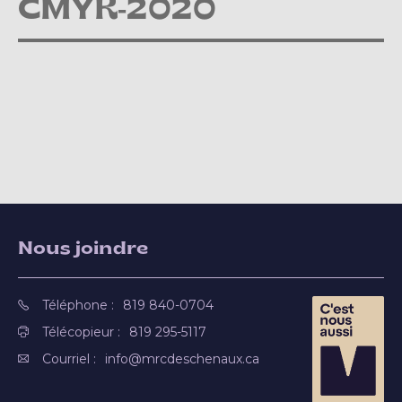
CMYK-2020
Nous joindre
Téléphone :
819 840-0704
Télécopieur :
819 295-5117
Courriel :
info@mrcdeschenaux.ca