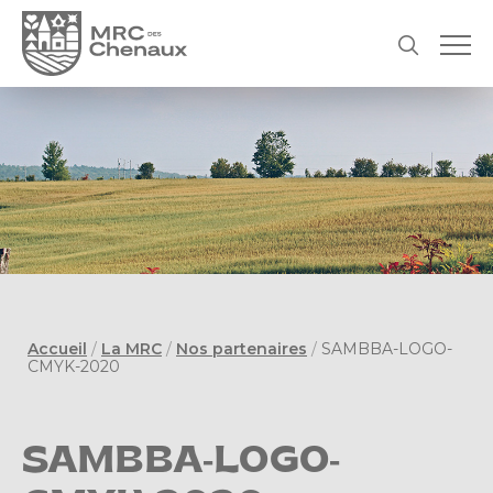
Accueil
/
La MRC
/
Nos partenaires
/
SAMBBA-LOGO-
CMYK-2020
SAMBBA-LOGO-