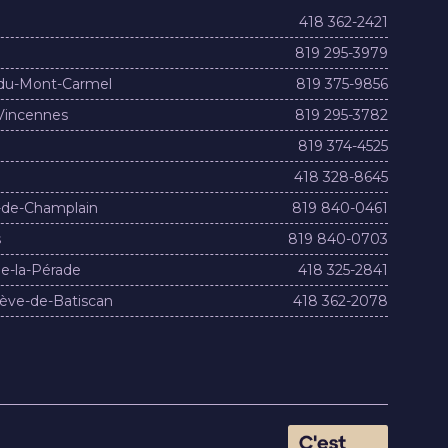
418 362-2421
819 295-3979
du-Mont-Carmel
819 375-9856
Vincennes
819 295-3782
819 374-4525
418 328-8645
-de-Champlain
819 840-0461
s
819 840-0703
e-la-Pérade
418 325-2841
ève-de-Batiscan
418 362-2078