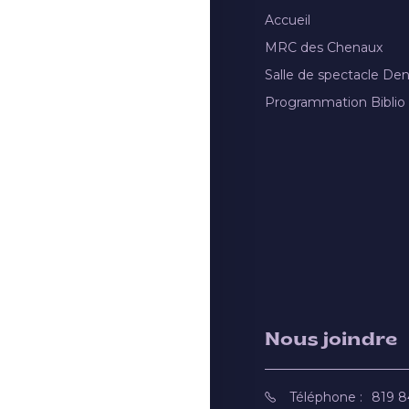
Accueil
MRC des Chenaux
Salle de spectacle De
Programmation Biblio
Nous joindre
Téléphone :
819 