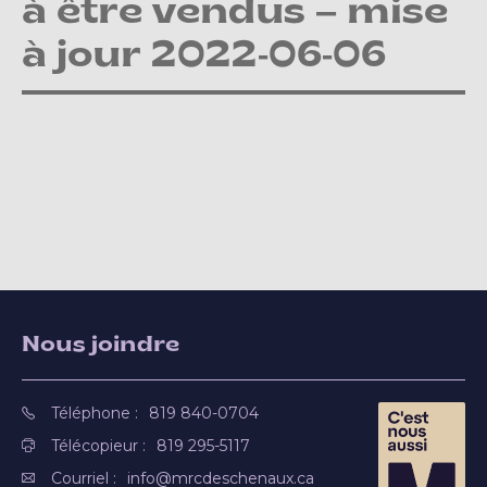
à être vendus – mise
à jour 2022-06-06
Nous joindre
Téléphone :
819 840-0704
Télécopieur :
819 295-5117
Courriel :
info@mrcdeschenaux.ca