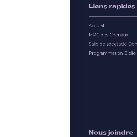
Liens rapides
Accueil
MRC des Chenaux
Salle de spectacle De
Programmation Biblio
Nous joindre