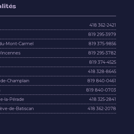
lités
418 362-2421
819 295-3979
du-Mont-Carmel
819 375-9856
Vincennes
819 295-3782
819 374-4525
418 328-8645
-de-Champlain
819 840-0461
s
819 840-0703
e-la-Pérade
418 325-2841
ève-de-Batiscan
418 362-2078