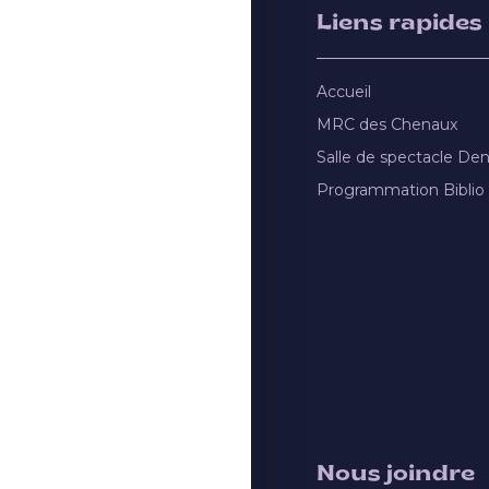
Liens rapides
Accueil
MRC des Chenaux
Salle de spectacle De
Programmation Biblio
Nous joindre