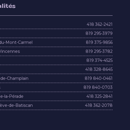
lités
418 362-2421
819 295-3979
du-Mont-Carmel
819 375-9856
Vincennes
819 295-3782
819 374-4525
418 328-8645
-de-Champlain
819 840-0461
s
819 840-0703
e-la-Pérade
418 325-2841
ève-de-Batiscan
418 362-2078