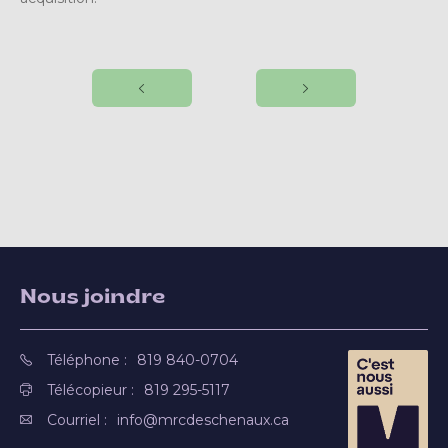
Nous joindre
Téléphone :
819 840-0704
Télécopieur :
819 295-5117
Courriel :
info@mrcdeschenaux.ca