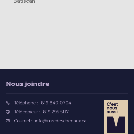
Batiscan
Nous joindre
Téléphone :
819 840-0704
Télécopieur :
819 295-5117
Courriel :
info@mrcdeschenaux.ca