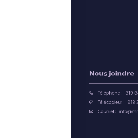
Nous joindre
Téléphone :
819 
Télécopieur :
819 
Courriel :
info@mr