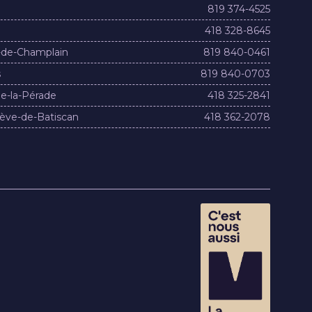
819 374-4525
418 328-8645
-de-Champlain
819 840-0461
s
819 840-0703
e-la-Pérade
418 325-2841
ève-de-Batiscan
418 362-2078