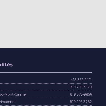
lités
418 362-2421
819 295-3979
du-Mont-Carmel
819 375-9856
Vincennes
819 295-3782