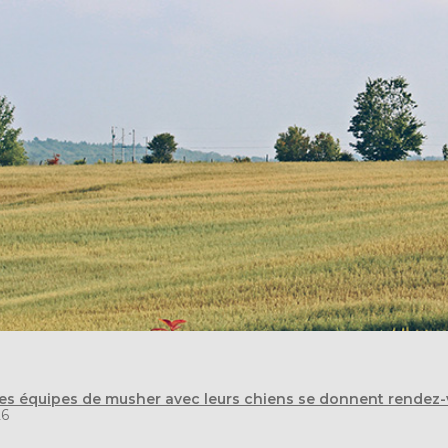
res équipes de musher avec leurs chiens se donnent rendez-
26