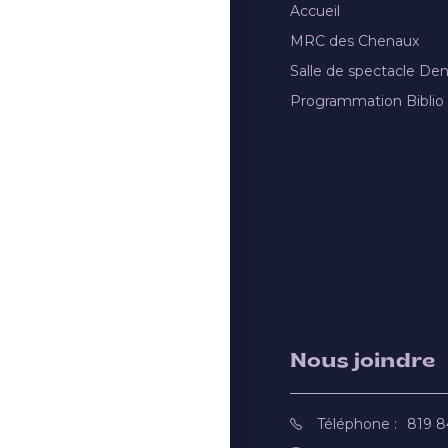
Accueil
MRC des Chenaux
Salle de spectacle De
Programmation Biblio
Nous joindre
Téléphone :
819 