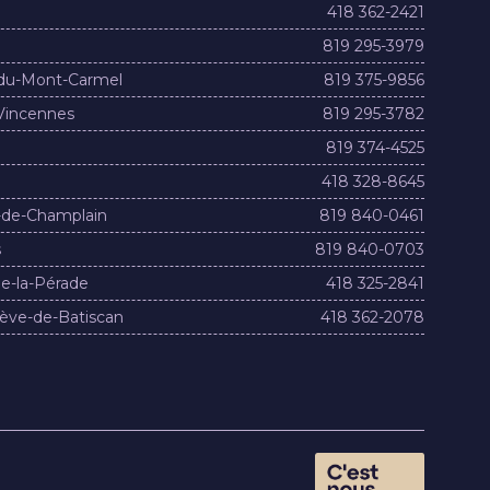
418 362-2421
819 295-3979
du-Mont-Carmel
819 375-9856
Vincennes
819 295-3782
819 374-4525
418 328-8645
-de-Champlain
819 840-0461
s
819 840-0703
e-la-Pérade
418 325-2841
ève-de-Batiscan
418 362-2078