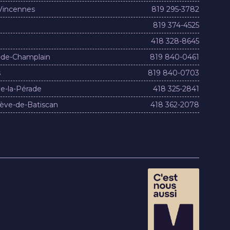
Vincennes
819 295-3782
819 374-4525
418 328-8645
-de-Champlain
819 840-0461
s
819 840-0703
e-la-Pérade
418 325-2841
ève-de-Batiscan
418 362-2078