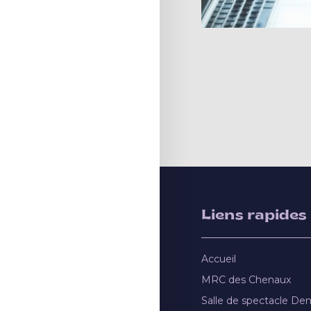
Liens rapides
Accueil
MRC des Chenaux
Salle de spectacle De