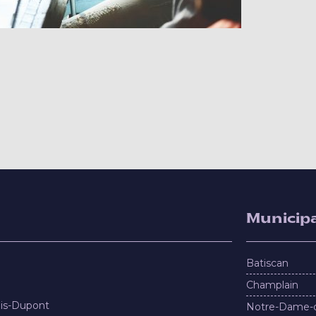
Municipa
Batiscan
Champlain
nis-Dupont
Notre-Dame-