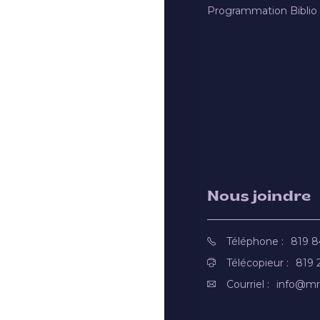
Programmation Biblio
Nous joindre
Téléphone :
819 
Télécopieur :
819 
Courriel :
info@mr