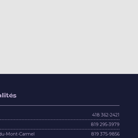
lités
418 362-2421
819 295-3979
du-Mont-Carmel
819 375-9856