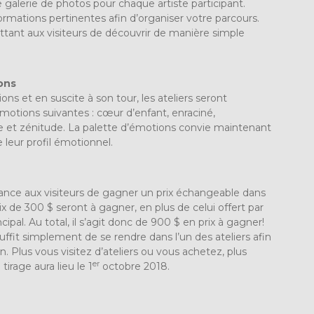
e galerie de photos pour chaque artiste participant.
ormations pertinentes afin d’organiser votre parcours.
ttant aux visiteurs de découvrir de manière simple
ons
ns et en suscite à son tour, les ateliers seront
émotions suivantes : cœur d’enfant, enraciné,
e et zénitude. La palette d’émotions convie maintenant
 leur profil émotionnel.
ance aux visiteurs de gagner un prix échangeable dans
rix de 300 $ seront à gagner, en plus de celui offert par
ipal. Au total, il s’agit donc de 900 $ en prix à gagner!
l suffit simplement de se rendre dans l’un des ateliers afin
n. Plus vous visitez d’ateliers ou vous achetez, plus
er
irage aura lieu le 1
octobre 2018.