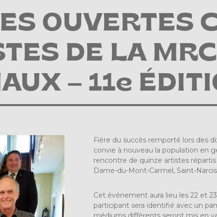
ES OUVERTES C
STES DE LA MRC
AUX – 11e ÉDIT
Fière du succès remporté lors des d
convie à nouveau la population en géné
rencontre de quinze artistes répartis
Dame-du-Mont-Carmel, Saint-Narcisse
Cet événement aura lieu les 22 et 23
participant sera identifié avec un p
médiums différents seront mis en val