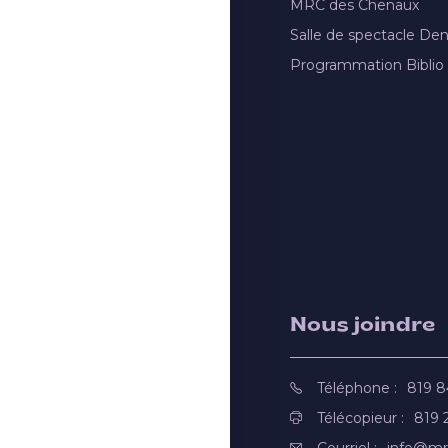
MRC des Chenaux
Salle de spectacle De
Programmation Biblio
Nous joindre
Téléphone :
819 
Télécopieur :
819 