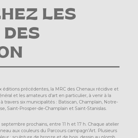
HEZ LES
 DES
ION
ix éditions précédentes, la MRC des Chenaux récidive et
ral et les amateurs d’art en particulier, à venir à la
 à travers six municipalités : Batiscan, Champlain, Notre-
, Saint-Prosper-de-Champlain et Saint-Stanislas.
 septembre prochains, entre 11 h et 17 h. Chaque atelier
anneau aux couleurs du Parcours campagn’Art. Plusieurs
eur : sculpture de bronze et de bois, dessin au plomb,