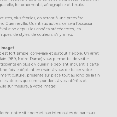
’aquarelle, fer ornemental, aérographie et textile.
artistes, plus fébriles, en seront à une première
 Quenneville. Quant aux autres, ce sera l’occasion
 évolution depuis les années précédentes, les
s, de styles, de couleurs, s’il y a lieu.
 image!
t fort simple, conviviale et surtout, flexible. Un arrêt
lain (989, Notre-Dame) vous permettra de visiter
ticipants en plus d’y cueillir le dépliant, incluant la carte
. Une fois le dépliant en main, à vous de tracer votre
ent culturel, présente sur place tout au long de la fin
r les ateliers qui correspondent à vos intérêts et
mule sur mesure, à votre image!
olorée, notre site permet aux internautes de parcourir