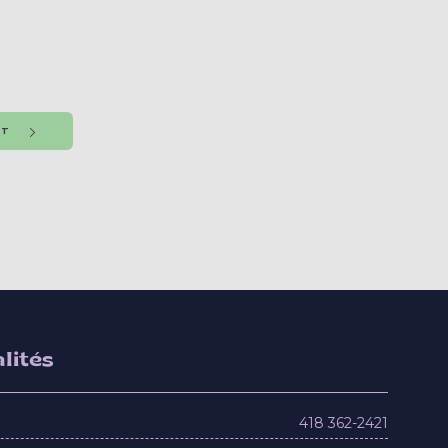
NT
lités
418 362-2421