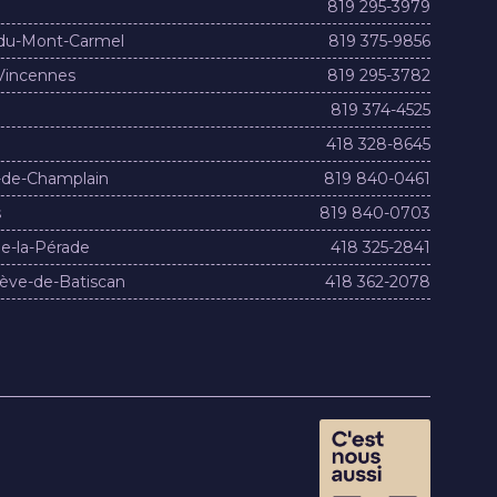
819 295-3979
du-Mont-Carmel
819 375-9856
Vincennes
819 295-3782
819 374-4525
418 328-8645
-de-Champlain
819 840-0461
s
819 840-0703
e-la-Pérade
418 325-2841
ève-de-Batiscan
418 362-2078