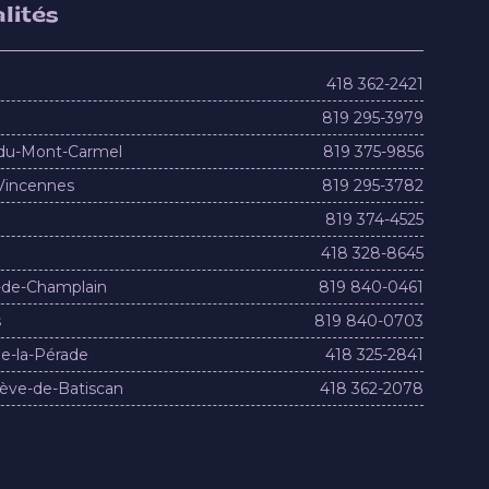
lités
418 362-2421
819 295-3979
du-Mont-Carmel
819 375-9856
Vincennes
819 295-3782
819 374-4525
418 328-8645
-de-Champlain
819 840-0461
s
819 840-0703
e-la-Pérade
418 325-2841
ève-de-Batiscan
418 362-2078