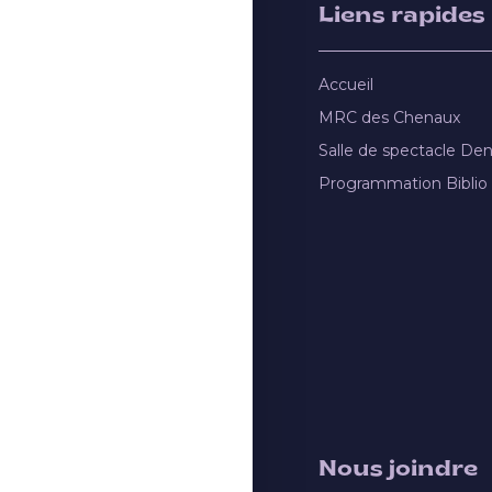
Liens rapides
Accueil
MRC des Chenaux
Salle de spectacle De
Programmation Biblio
Nous joindre