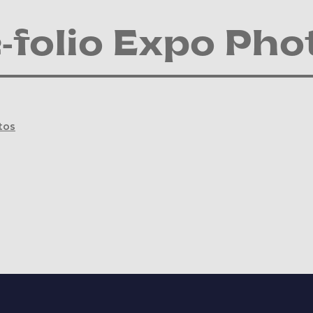
-folio Expo Pho
tos