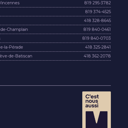
Vincennes
819 295-3782
819 374-4525
418 328-8645
-de-Champlain
819 840-0461
s
819 840-0703
e-la-Pérade
418 325-2841
ève-de-Batiscan
418 362-2078