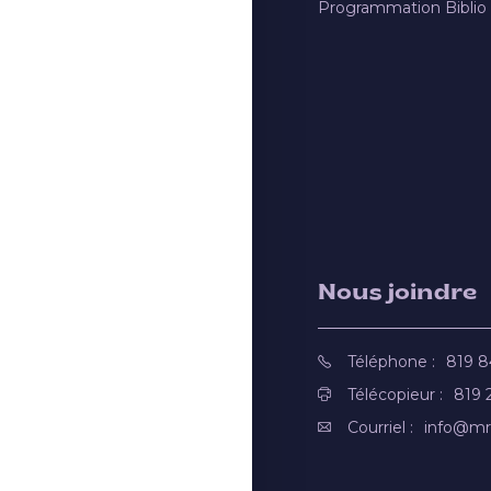
Programmation Biblio
Nous joindre
Téléphone :
819 
Télécopieur :
819 
Courriel :
info@mr