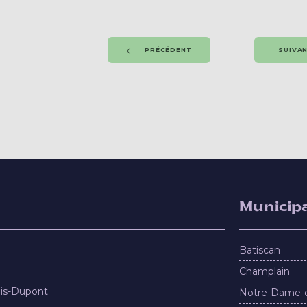
PRÉCÉDENT
SUIVA
Municipa
Batiscan
Champlain
nis-Dupont
Notre-Dame-