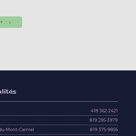
NT
lités
418 362-2421
819 295-3979
du-Mont-Carmel
819 375-9856