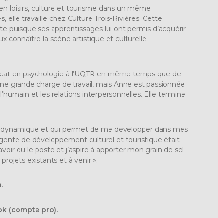
ns en loisirs, culture et tourisme dans un même
 elle travaille chez Culture Trois-Rivières. Cette
e puisque ses apprentissages lui ont permis d’acquérir
 connaître la scène artistique et culturelle
tificat en psychologie à l’UQTR en même temps que de
 d’une grande charge de travail, mais Anne est passionnée
l’humain et les relations interpersonnelles. Elle termine
eu dynamique et qui permet de me développer dans mes
’agente de développement culturel et touristique était
avoir eu le poste et j’aspire à apporter mon grain de sel
rojets existants et à venir ».
n
.
ok (compte pro).