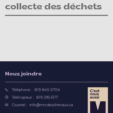
collecte des déchets
Nous joindre
Téléphone :
819 840-0704
Télécopieur :
819 295-5117
Courriel :
info@mrcdeschenaux.ca