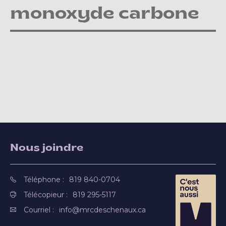
monoxyde carbone
Nous joindre
Téléphone :
819 840-0704
Télécopieur :
819 295-5117
Courriel :
info@mrcdeschenaux.ca