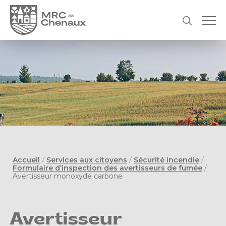
Accueil
/
Services aux citoyens
/
Sécurité incendie
/
Formulaire d’inspection des avertisseurs de fumée
/
Avertisseur monoxyde carbone
Avertisseur