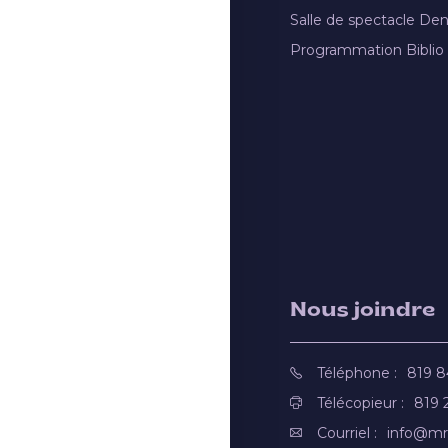
Salle de spectacle De
Programmation Biblio
Nous joindre
Téléphone :
819 
Télécopieur :
819 
Courriel :
info@mr