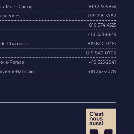
du-Mont-Carmel
819 375-9856
Vincennes
819 295-3782
819 374-4525
418 328-8645
-de-Champlain
819 840-0461
s
819 840-0703
e-la-Pérade
418 325-2841
ève-de-Batiscan
418 362-2078