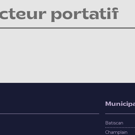
cteur portatif
Municipa
Batiscan
Champlain