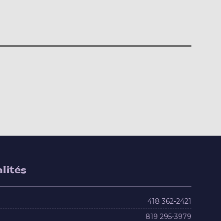
lités
418 362-2421
819 295-3979