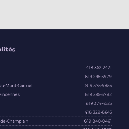
lités
418 362-2421
819 295-3979
du-Mont-Carmel
819 375-9856
Vincennes
819 295-3782
819 374-4525
418 328-8645
-de-Champlain
819 840-0461