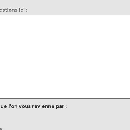
stions ici :
ue l'on vous revienne par :
ce