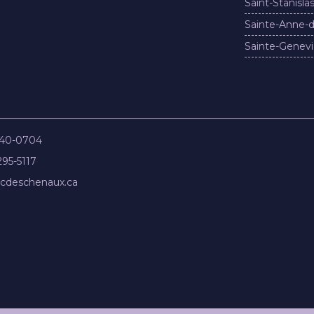
Saint-Stanisla
Sainte-Anne-d
Sainte-Genevi
840-0704
295-5117
cdeschenaux.ca