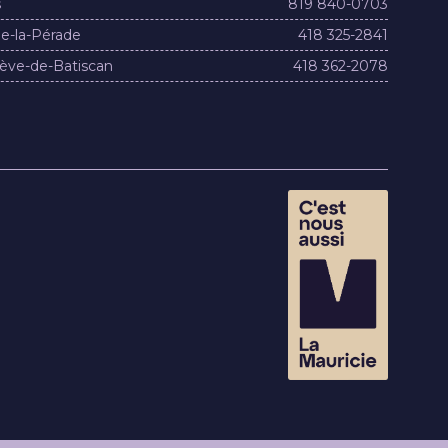
s
819 840-0703
e-la-Pérade
418 325-2841
ève-de-Batiscan
418 362-2078