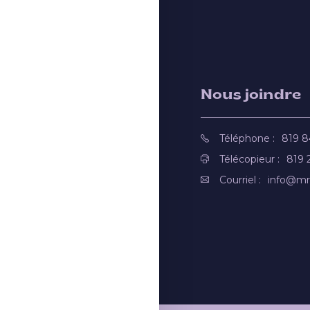
Nous joindre
Téléphone :
819 
Télécopieur :
819 
Courriel :
info@mr