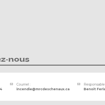
ez-nous
Courriel :
Responsable 
04
incendie@mrcdeschenaux.ca
Benoît Ferl