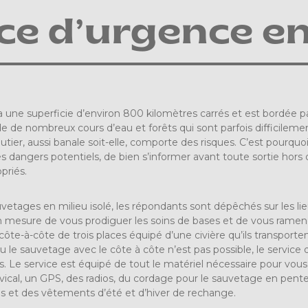
ce d’urgence en
ne superficie d’environ 800 kilomètres carrés et est bordée par
e de nombreux cours d’eau et forêts qui sont parfois difficilement
outier, aussi banale soit-elle, comporte des risques. C’est pourquoi
 dangers potentiels, de bien s’informer avant toute sortie hors
priés.
auvetages en milieu isolé, les répondants sont dépêchés sur les
 en mesure de vous prodiguer les soins de bases et de vous ramen
côte-à-côte de trois places équipé d’une civière qu’ils transporte
u le sauvetage avec le côte à côte n’est pas possible, le servic
ers. Le service est équipé de tout le matériel nécessaire pour vou
rvical, un GPS, des radios, du cordage pour le sauvetage en pen
 et des vêtements d’été et d’hiver de rechange.