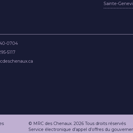
Sainte-Genevi
840-0704
295-5117
cdeschenaux.ca
es
© MRC des Chenaux. 2026 Tous droits réservés
Service électronique d’appel d’offres du gouve