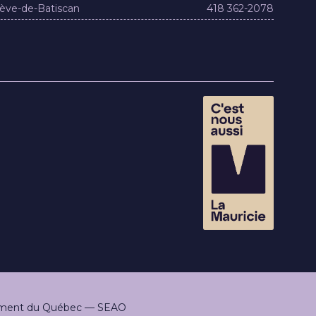
ève-de-Batiscan
418 362-2078
rnement du Québec — SEAO