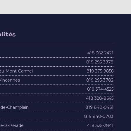
lités
418 362-2421
819 295-3979
du-Mont-Carmel
819 375-9856
Vincennes
819 295-3782
819 374-4525
418 328-8645
-de-Champlain
819 840-0461
s
819 840-0703
e-la-Pérade
418 325-2841