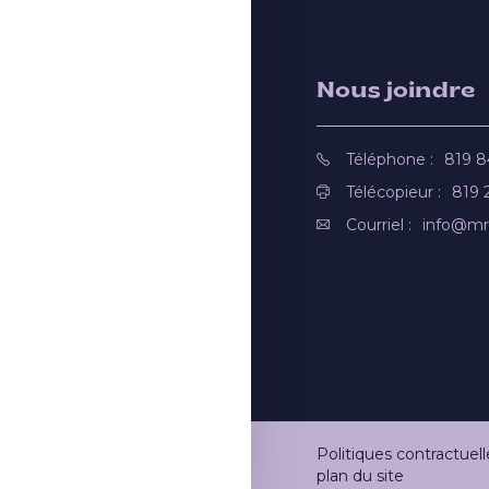
Nous joindre
Téléphone :
819 
Télécopieur :
819 
Courriel :
info@mr
Politiques contractuell
plan du site