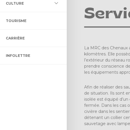
L DES MILIEUX HUMIDES ET
CULTURE
LLECTIF ET ADAPTÉ
LTURELLE
Servi
ÉNAGEMENT ET DE
TOURISME
ON BIBLIO DES CHENAUX
ENT
CARRIÈRE
 CONTRÔLE INTÉRIMAIRE
CTACLE DENIS-DUPONT
La MRC des Chenaux a u
kilomètres. Elle possèd
INFOLETTRE
ULTUREL
l’extérieur du réseau r
prendre conscience des
les équipements appro
Afin de réaliser des s
de situation. Ils sont
isolée est équipé d’un 
fermée. Dans les cas o
civière dans les senti
détenant un collier ce
sauvetage avec lampes