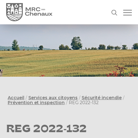
Accueil
/
Services aux citoyens
/
Sécurité incendie
/
Prévention et inspection
/
REG 2022-132
REG 2022-132