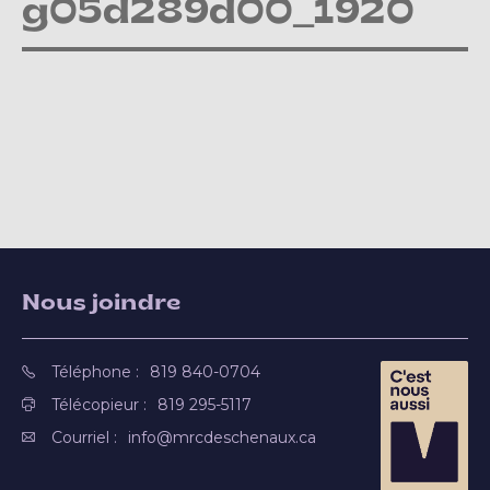
g05d289d00_1920
Nous joindre
Téléphone :
819 840-0704
Télécopieur :
819 295-5117
Courriel :
info@mrcdeschenaux.ca