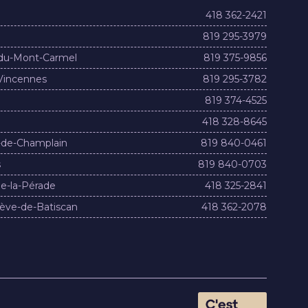
418 362-2421
819 295-3979
du-Mont-Carmel
819 375-9856
Vincennes
819 295-3782
819 374-4525
418 328-8645
-de-Champlain
819 840-0461
s
819 840-0703
e-la-Pérade
418 325-2841
ève-de-Batiscan
418 362-2078