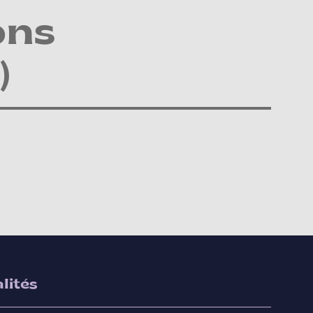
ons
)
lités