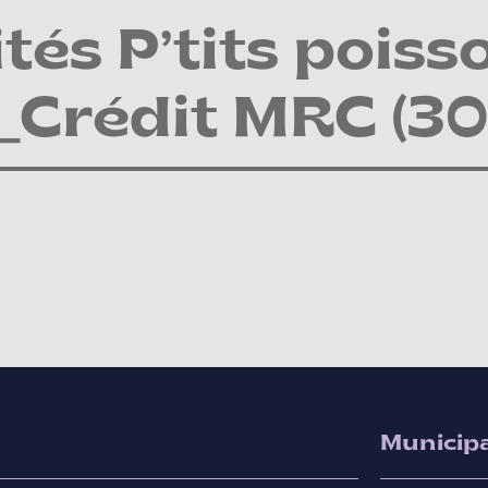
ités P’tits poiss
Crédit MRC (30
Municipa