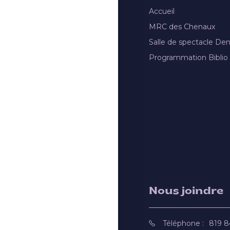
Accueil
MRC des Chenaux
Salle de spectacle De
Programmation Biblio
Nous joindre
Téléphone :
819 