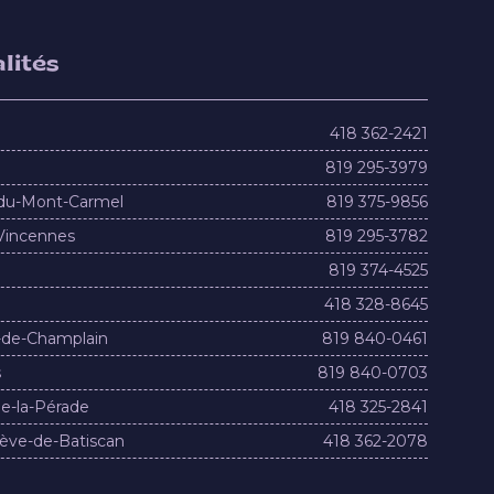
lités
418 362-2421
819 295-3979
du-Mont-Carmel
819 375-9856
Vincennes
819 295-3782
819 374-4525
418 328-8645
-de-Champlain
819 840-0461
s
819 840-0703
e-la-Pérade
418 325-2841
ève-de-Batiscan
418 362-2078