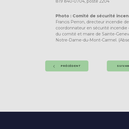
819 840-0704, poste 2204
Photo : Comité de sécurité ince
Francis Perron, directeur incendie d
coordonnateur en sécurité incendie 
du comité et maire de Sainte-Genevi
Notre-Dame-du-Mont-Carmel. (Absent
PRÉCÉDENT
SUIVA