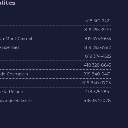
lités
418 362-2421
819 295-3979
du-Mont-Carmel
819 375-9856
Vincennes
819 295-3782
819 374-4525
418 328-8645
-de-Champlain
819 840-0461
s
819 840-0703
e-la-Pérade
418 325-2841
ève-de-Batiscan
418 362-2078