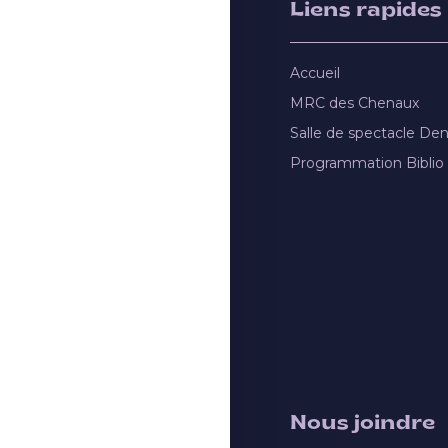
Liens rapides
Accueil
MRC des Chenaux
Salle de spectacle De
Programmation Biblio
Nous joindre