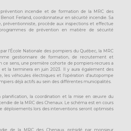
e prévention incendie et de formation de la MRC des
enoit Ferland, coordonnateur en sécurité incendie. Sa
, préventionniste, procède aux inspections et effectue
s programmes de prévention en matière de sécurité
par l’École Nationale des pompiers du Québec, la MRC
mme gestionnaire de formation, de recrutement et
En ce sens, une première cohorte de pompiers-recrues a
et la terminera en juin 2023. Il y aura également des
, les véhicules électriques et l’opération d’autopompe
piers déjà actifs au sein des différentes municipalités.
 planification, la coordination et la mise en œuvre du
cendie de la MRC des Chenaux. Le schéma est en cours
de déploiements lors des interventions seront optimisés
endie de la MRC des Chenaux, présidé par monsieur