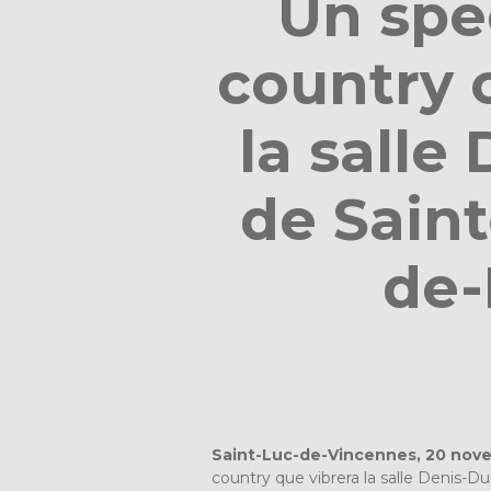
Un spe
country 
la salle
de Sain
de-
Saint-Luc-de-Vincennes, 20 nov
country que vibrera la salle Denis-D