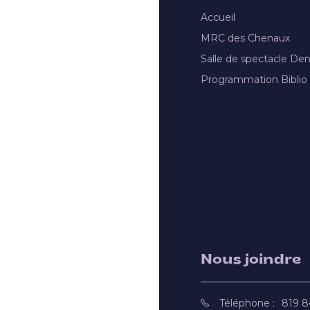
Accueil
MRC des Chenaux
Salle de spectacle De
Programmation Biblio
Nous joindre
Téléphone :
819 