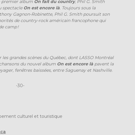
on premier album
On fait du country
, Phil G. Smith
u spectacle
On est encore là
. Toujours sous la
nthony Gagnon-Robinette, Phil G. Smith poursuit son
norités de country-rock américain francophone qui
 de camp !
r les grandes scènes du Québec, dont LASSO Montréal
es chansons du nouvel album
On est encore là
pavent la
oyager, fenêtres baissées, entre Saguenay et Nashville.
-30-
ement culturel et touristique
.ca