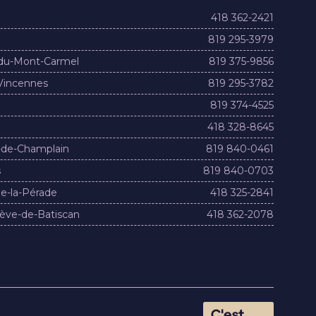
418 362-2421
819 295-3979
du-Mont-Carmel
819 375-9856
Vincennes
819 295-3782
819 374-4525
418 328-8645
-de-Champlain
819 840-0461
s
819 840-0703
e-la-Pérade
418 325-2841
ève-de-Batiscan
418 362-2078