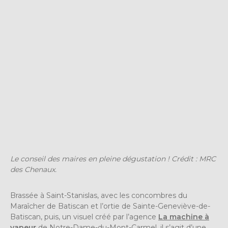
Le conseil des maires en pleine dégustation !
Crédit : MRC
des Chenaux.
Brassée à Saint-Stanislas, avec les concombres du
Maraîcher de Batiscan et l’ortie de Sainte-Geneviève-de-
Batiscan, puis, un visuel créé par l’agence
La machine à
vapeur
de Notre-Dame-du-Mont-Carmel, il s’agit d’une